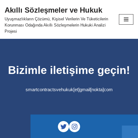
Akıllı Sözleşmeler ve Hukuk
Skip
Uyuşmazlıkların Çözümü, Kişisel Verilerin Ve Tüketicilerin
to
Korunması Odağında Akıllı Sözleşmelerin Hukuki Analizi
content
Projesi
Bizimle iletişime geçin!
smartcontractsvehukuk[et]gmail[nokta]com